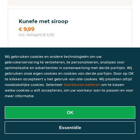
Kunefe met siroop
€ 9,99
incl. statiegeld (€ 0,00)
Wij gebruiken cookies en andere technologieën om uw
Baklava 4 stuks
gebruikerservaring te verbeteren, te personaliseren, analyses voor
€ 8,99
optimalisatie en advertenties in samenwerking met derde partijen. Wij
gebruiken onze eigen cookies en cookies van derde partijen. Door op OK
incl. statiegeld (€ 0,00)
te klikken accepteert u het gebruik van alle cookies. Wij plaatsen altijd
noodzakelijke cookies. Selecteer
Voorkeuren beheren
om te kiezen
welke cookies u wilt accepteren, om uw voorkeur aan te passen en voor
meer informatie.
Sauzen
OK
Sambal
Online Eten Bestellen
Essentiële
€ 0,99
incl. statiegeld (€ 0,00)