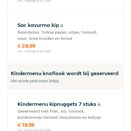
incl. statiegeld (€ 0,00)
Sac kavurma kip
Roomboter, Turkse peper, uitjes, tomaat,
saus, onze kruiden en brood
€ 28,99
incl. statiegeld (€ 0,00)
Kindermenu knoflook wordt bij geserveerd
Met salade patat mayo ketjap
Kindermenu kipnuggets 7 stuks
Geserveerd met friet, sla, tomaat,
komkommer tomaat mayonaise en ketjap
€ 18,99
incl. statiegeld (€ 0,00)