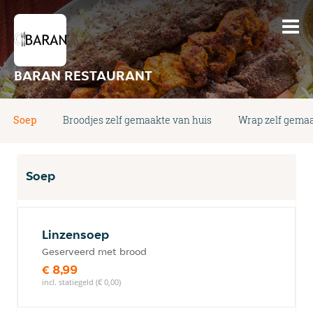
BARAN RESTAURANT
Soep
Broodjes zelf gemaakte van huis
Wrap zelf gemaa
Soep
Linzensoep
Geserveerd met brood
€ 8,99
incl. statiegeld (€ 0,00)